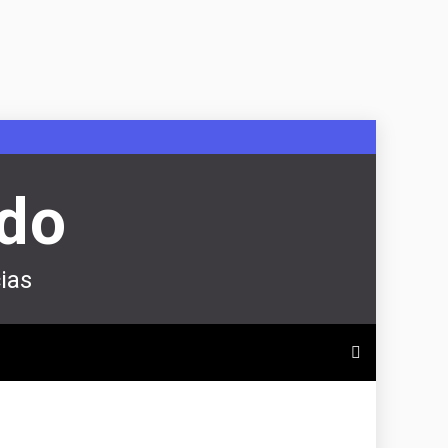
ndo
ias