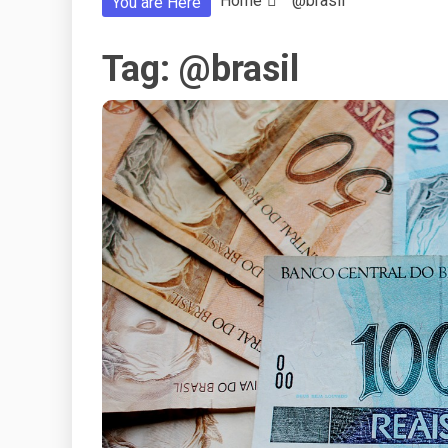
Home
@brasil
You are Here
Tag:
@brasil