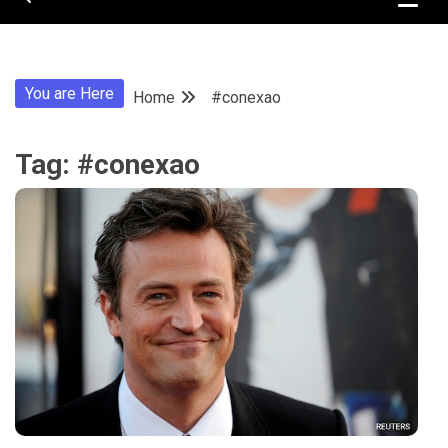
You are Here
Home
#conexao
Tag:
#conexao