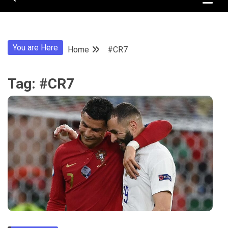
You are Here
Home
#CR7
Tag:
#CR7