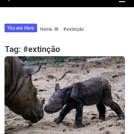
You are Here
Home
#extinção
Tag:
#extinção