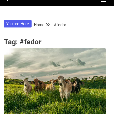
You are Here
Home
#fedor
Tag:
#fedor