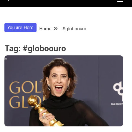
You are Here
Home
#globoouro
Tag:
#globoouro