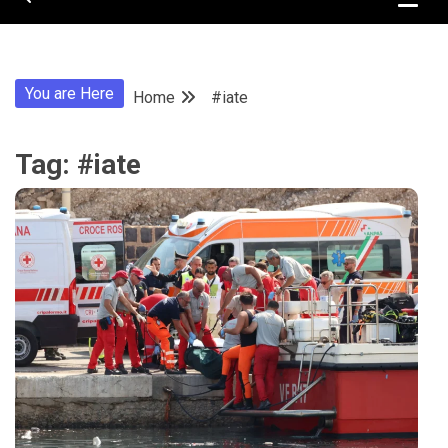
You are Here
Home
#iate
Tag:
#iate