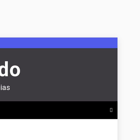
ndo
ias