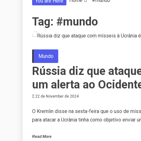
Home
#mundo
You are Here
Tag:
#mundo
Mundo
Rússia diz que ataqu
um alerta ao Ocident
22 de November de 2024
O Kremlin disse na sexta-feira que o uso de mís
para atacar a Ucrânia tinha como objetivo envia
Read More