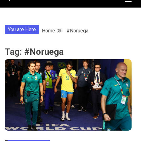
You are Here
Home
#Noruega
Tag:
#Noruega