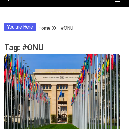
You are Here
Home
#ONU
Tag:
#ONU