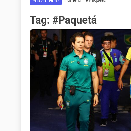
Home
#Paquetá
You are Here
Tag:
#Paquetá