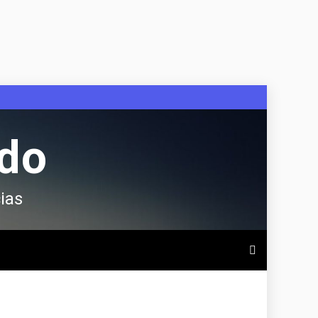
ndo
ias