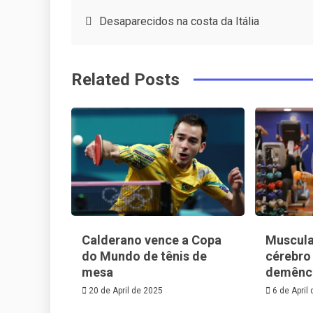
c
it
t
k
Post
Desaparecidos na costa da Itália
e
t
e
e
navigation
b
e
r
d
Related Posts
o
r
e
in
o
s
k
t
Calderano vence a Copa
Muscula
do Mundo de tênis de
cérebro
mesa
demênci
20 de April de 2025
6 de April