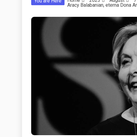
Home
2023
August
7
You are Here
Aracy Balabanian, eterna Dona A