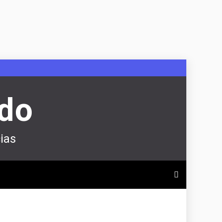
ndo
ias