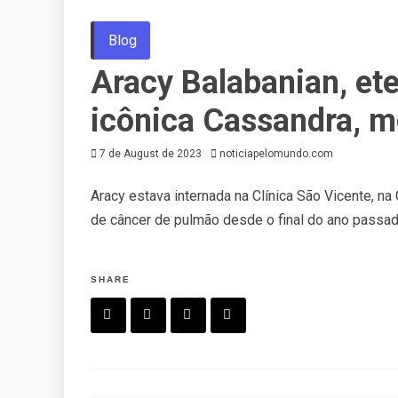
Blog
Aracy Balabanian, et
icônica Cassandra, m
7 de August de 2023
noticiapelomundo.com
Aracy estava internada na Clínica São Vicente, na
de câncer de pulmão desde o final do ano passado
SHARE
F
T
P
L
a
w
in
in