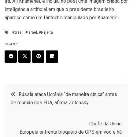
Irã, Ali Khamenei, e incluiu no post uma imagem criada por
inteligência artificial em que o presidente brasileiro
aparece como um fantoche manipulado por Khamenei.
#brasil
,
#Israel
,
#Rejeita
SHARE
F
T
P
L
a
w
in
in
c
it
t
k
Post
Rússia ataca Ucrânia “de maneira cínica” antes
e
t
e
e
de reunião nos EUA, afirma Zelensky
navigation
b
e
r
d
o
r
e
in
Chefe da União
o
s
Europeia enfrenta bloqueio de GPS em voo e há