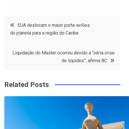
a
w
in
in
c
it
t
k
Post
EUA deslocam o maior porta-aviões
e
t
e
e
do planeta para a região do Caribe
navigation
b
e
r
d
o
r
e
in
Liquidação do Master ocorreu devido a “séria crise
o
s
de liquidez”, afirma BC
k
t
Related Posts