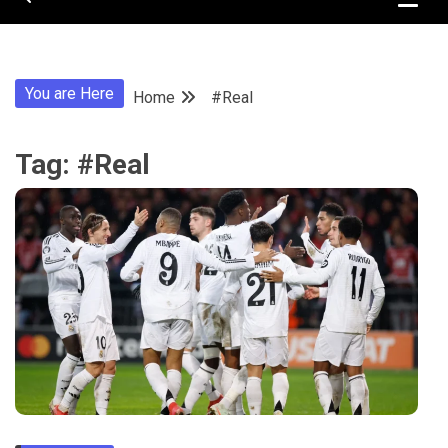
You are Here
Home
#Real
Tag:
#Real