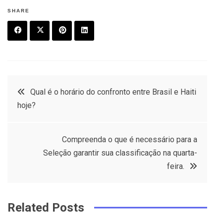
SHARE
F
T
P
L
a
w
in
in
c
it
t
k
Post
Qual é o horário do confronto entre Brasil e Haiti
e
t
e
e
hoje?
navigation
b
e
r
d
o
r
e
in
Compreenda o que é necessário para a
o
s
Seleção garantir sua classificação na quarta-
k
t
feira.
Related Posts