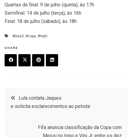
Quartas de final: 9 de julho (quinta), às 17h
Semifinal: 14 de julho (terça), às 16h
Final: 18 de julho (sábado), às 18h
#brasil
,
#copa
,
#Haiti
SHARE
F
T
P
L
a
w
in
in
c
it
t
k
Post
Lula contata Jaques
e
t
e
e
e solicita esclarecimentos ao petista
navigation
b
e
r
d
o
r
e
in
Fifa anuncia classificação da Copa com
o
s
Messi no topo e Vini Jr. entre os dez