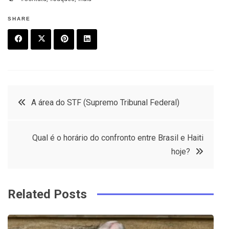
SHARE
F
T
P
L
a
w
in
in
c
it
t
k
Post
A área do STF (Supremo Tribunal Federal)
e
t
e
e
navigation
b
e
r
d
Qual é o horário do confronto entre Brasil e Haiti
o
r
e
in
hoje?
o
s
k
t
Related Posts