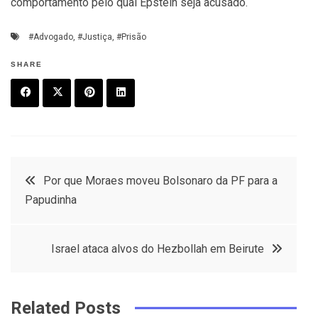
comportamento pelo qual Epstein seja acusado.
#Advogado
,
#Justiça
,
#Prisão
SHARE
F
T
P
L
a
w
in
in
c
it
t
k
Post
Por que Moraes moveu Bolsonaro da PF para a
e
t
e
e
Papudinha
navigation
b
e
r
d
o
r
e
in
Israel ataca alvos do Hezbollah em Beirute
o
s
k
t
Related Posts