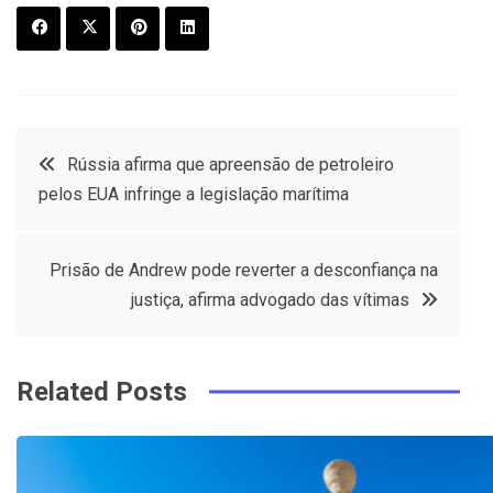
F
T
P
L
a
w
in
in
c
it
t
k
Post
Rússia afirma que apreensão de petroleiro
e
t
e
e
pelos EUA infringe a legislação marítima
navigation
b
e
r
d
o
r
e
in
Prisão de Andrew pode reverter a desconfiança na
o
s
justiça, afirma advogado das vítimas
k
t
Related Posts