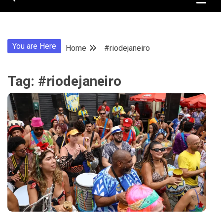
You are Here
Home
#riodejaneiro
Tag:
#riodejaneiro