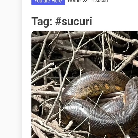
Home
#sucuri
You are Here
Tag:
#sucuri