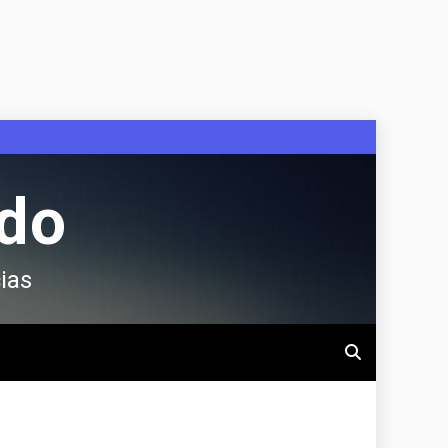
ndo
ias