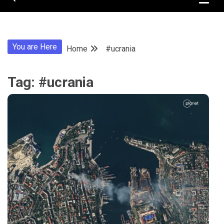
You are Here
Home
#ucrania
Tag:
#ucrania