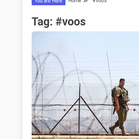
Home
#voos
You are Here
Tag:
#voos