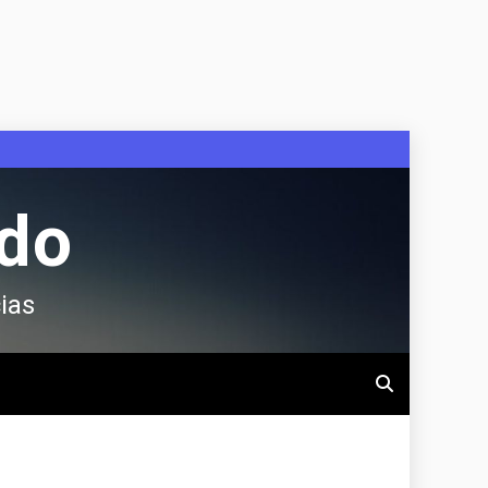
ndo
ias