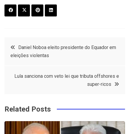
F
T
P
L
a
w
in
in
c
it
t
k
Post
Daniel Noboa eleito presidente do Equador em
e
t
e
e
eleições violentas
navigation
b
e
r
d
o
r
e
in
Lula sanciona com veto lei que tributa offshores e
o
s
super-ricos
k
t
Related Posts