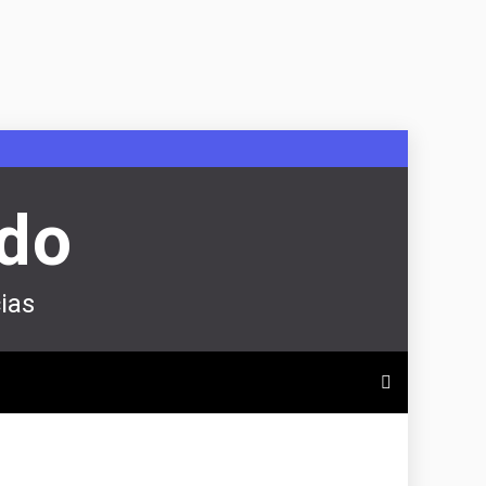
ndo
ias