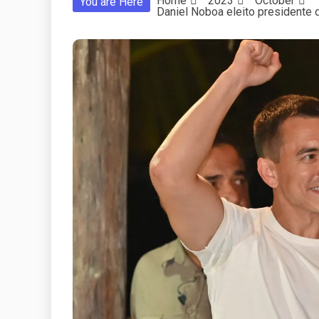
Home
2023
October
You are Here
Daniel Noboa eleito presidente 