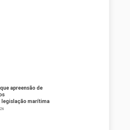
 que apreensão de
os
a legislação marítima
026