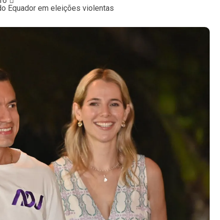
16
do Equador em eleições violentas