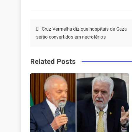
F
T
P
L
a
w
in
in
c
it
t
k
Post
Cruz Vermelha diz que hospitais de Gaza
e
t
e
e
serão convertidos em necrotérios
navigation
b
e
r
d
o
r
e
in
Related Posts
o
s
k
t