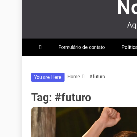
No
Aqu
Formulário de contato
Polític
Home
#futuro
You are Here
Tag:
#futuro