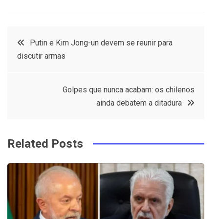
a
w
in
in
c
it
t
k
Post
Putin e Kim Jong-un devem se reunir para
e
t
e
e
discutir armas
navigation
b
e
r
d
o
r
e
in
Golpes que nunca acabam: os chilenos
o
s
ainda debatem a ditadura
k
t
Related Posts