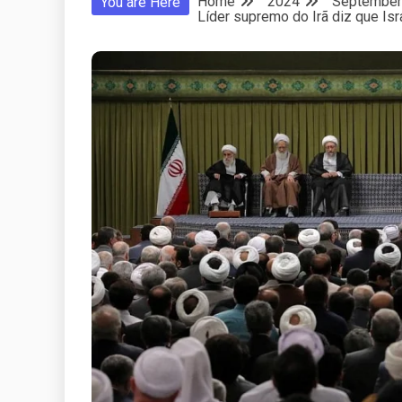
Home
2024
September
You are Here
Líder supremo do Irã diz que Is