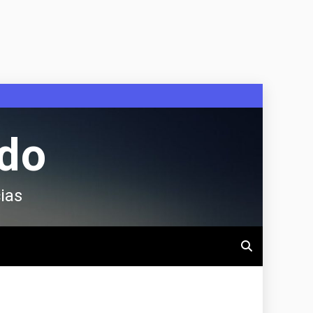
ndo
ias