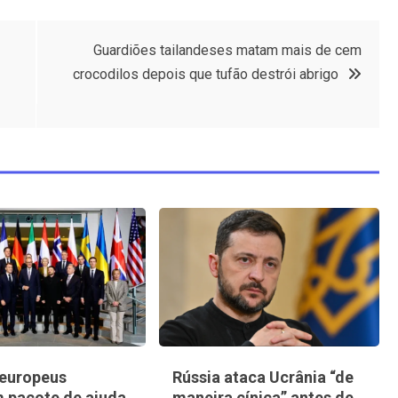
Guardiões tailandeses matam mais de cem
crocodilos depois que tufão destrói abrigo
 europeus
Rússia ataca Ucrânia “de
 pacote de ajuda
maneira cínica” antes de