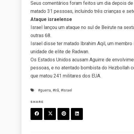
Seus comentários foram feitos um dia depois de u
matado 31 pessoas, incluindo três crianças e set
Ataque israelense
Israel lançou um ataque no sul de Beirute na sex
outras 68.
Israel disse ter matado Ibrahim Aqil, um membro
unidade de elite de Radwan.
Os Estados Unidos acusam Aguirre de envolvime
pessoas, e no atentado bombista do Hezbollah con
que matou 241 militares dos EUA.
#guerra
,
#Irã
,
#Israel
SHARE
F
T
P
L
a
w
in
in