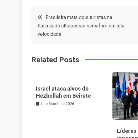
c
it
t
k
Post
Brasileira mata dois turistas na
e
t
e
e
Itália após ultrapassar semáforo em alta
navigation
b
e
r
d
velocidade
o
r
e
in
o
s
Related Posts
k
t
Israel ataca alvos do
Hezbollah em Beirute
4 de March de 2026
Líderes
aprovam