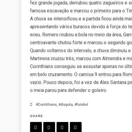
fez grande jogada, derrubou quatro zagueiros e só
famosa escavação e marcou o primeiro para o Ti
A chuva se intensificou e a partida ficou ainda m
apresentando vários buracos devido à força do tem
eceu. Romero roubou a bola no meio da área, Garro
centroavante chutou forte e marcou o segundo gol 
Quando voltamos do intervalo, a chuva diminuiu e
Martirena cruzou três, marcou com Almendra e mar
Corinthians conseguiu se assustar apenas no últi
em belo cruzamento. O camisa 9 entrou para Rome
vazio. Pouco depois, foi a vez de Alex Santana p
o meia parou para defender o goleiro.
#Corinthians
,
#disputa
,
#futebol
SHARE