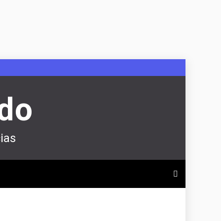
ndo
ias