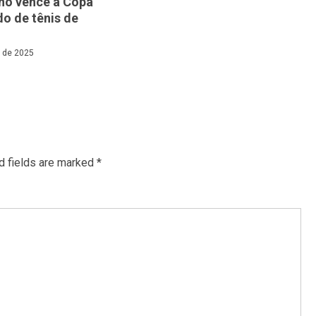
no vence a Copa
o de tênis de
l de 2025
d fields are marked
*