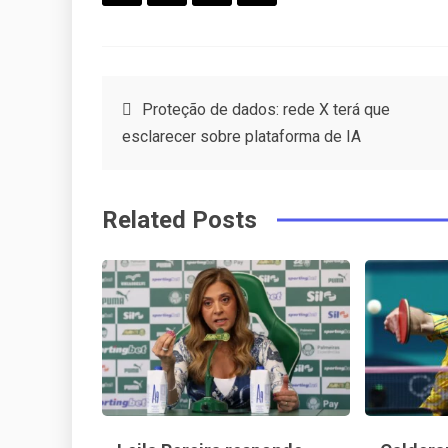
F
T
P
L
a
w
in
in
c
it
t
k
Post
Proteção de dados: rede X terá que
e
t
e
e
esclarecer sobre plataforma de IA
navigation
b
e
r
d
o
r
e
in
Related Posts
o
s
k
t