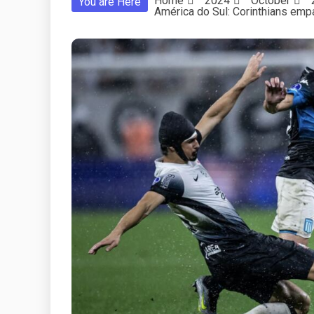
Home
2024
October
You are Here
América do Sul: Corinthians emp