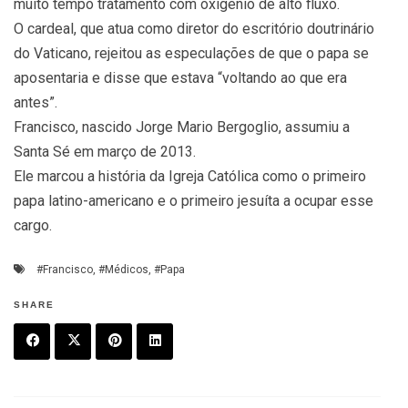
muito tempo tratamento com oxigênio de alto fluxo.
O cardeal, que atua como diretor do escritório doutrinário
do Vaticano, rejeitou as especulações de que o papa se
aposentaria e disse que estava “voltando ao que era
antes”.
Francisco, nascido Jorge Mario Bergoglio, assumiu a
Santa Sé em março de 2013.
Ele marcou a história da Igreja Católica como o primeiro
papa latino-americano e o primeiro jesuíta a ocupar esse
cargo.
#Francisco
,
#Médicos
,
#Papa
SHARE
F
T
P
L
a
w
in
in