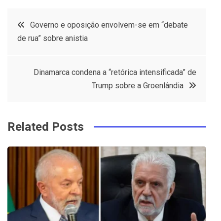
c
it
t
k
Post
Governo e oposição envolvem-se em “debate
e
t
e
e
de rua” sobre anistia
navigation
b
e
r
d
o
r
e
in
Dinamarca condena a “retórica intensificada” de
o
s
Trump sobre a Groenlândia
k
t
Related Posts