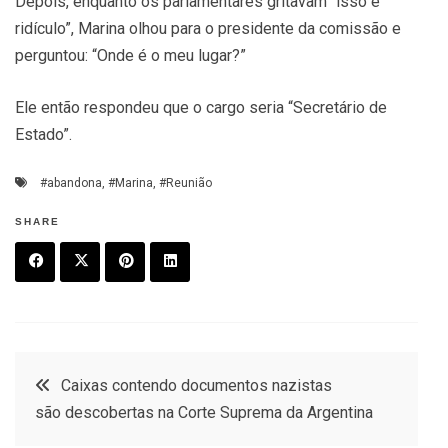
Depois, enquanto os parlamentares gritavam “isso é
ridículo”, Marina olhou para o presidente da comissão e
perguntou: “Onde é o meu lugar?”
Ele então respondeu que o cargo seria “Secretário de
Estado”.
#abandona
,
#Marina
,
#Reunião
SHARE
F
T
P
L
a
w
in
in
c
it
t
k
Post
Caixas contendo documentos nazistas
e
t
e
e
são descobertas na Corte Suprema da Argentina
navigation
b
e
r
d