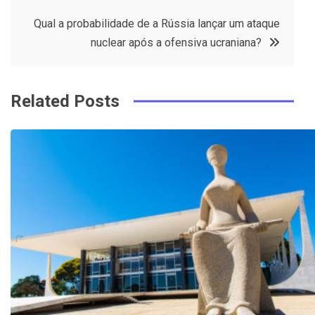
o
r
e
in
Qual a probabilidade de a Rússia lançar um ataque
o
s
nuclear após a ofensiva ucraniana?
k
t
Related Posts