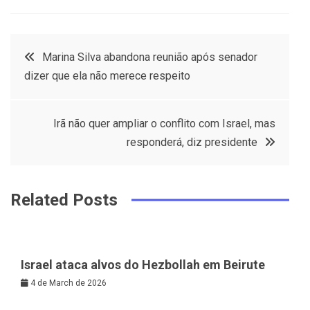
a
w
in
in
c
it
t
k
Post
Marina Silva abandona reunião após senador
e
t
e
e
dizer que ela não merece respeito
navigation
b
e
r
d
o
r
e
in
Irã não quer ampliar o conflito com Israel, mas
o
s
responderá, diz presidente
k
t
Related Posts
Israel ataca alvos do Hezbollah em Beirute
4 de March de 2026