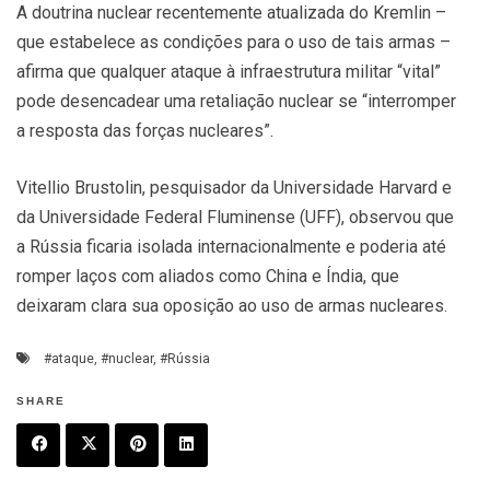
A doutrina nuclear recentemente atualizada do Kremlin –
que estabelece as condições para o uso de tais armas –
afirma que qualquer ataque à infraestrutura militar “vital”
pode desencadear uma retaliação nuclear se “interromper
a resposta das forças nucleares”.
Vitellio Brustolin, pesquisador da Universidade Harvard e
da Universidade Federal Fluminense (UFF), observou que
a Rússia ficaria isolada internacionalmente e poderia até
romper laços com aliados como China e Índia, que
deixaram clara sua oposição ao uso de armas nucleares.
#ataque
,
#nuclear
,
#Rússia
SHARE
F
T
P
L