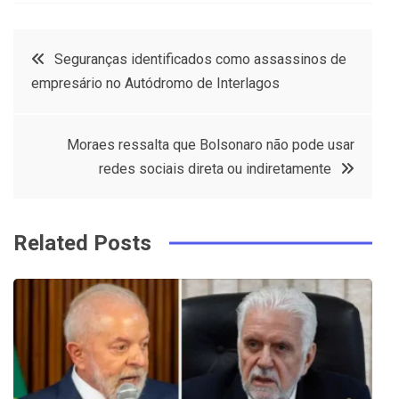
a
w
in
in
c
it
t
k
Post
Seguranças identificados como assassinos de
e
t
e
e
empresário no Autódromo de Interlagos
navigation
b
e
r
d
o
r
e
in
Moraes ressalta que Bolsonaro não pode usar
o
s
redes sociais direta ou indiretamente
k
t
Related Posts