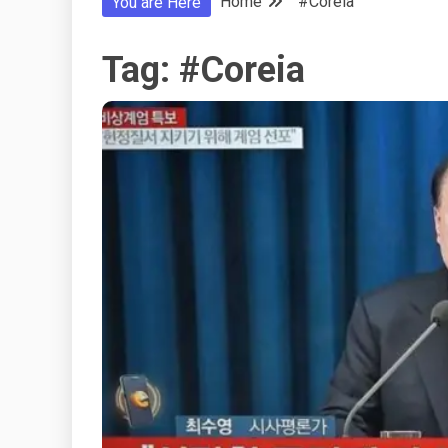
Home
#Coreia
You are Here
Tag:
#Coreia