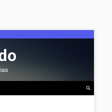
ndo
ias