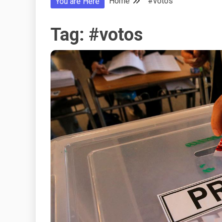
Home
#votos
You are Here
Tag:
#votos