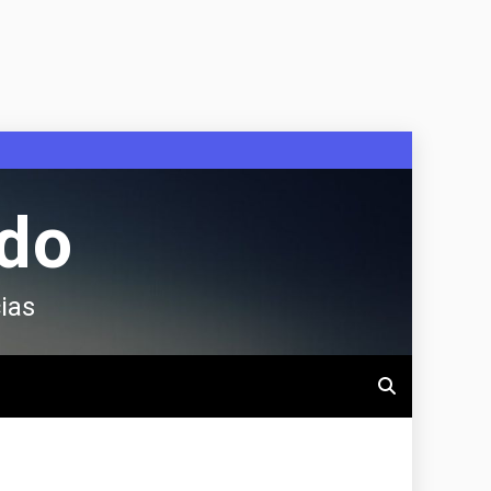
ndo
ias