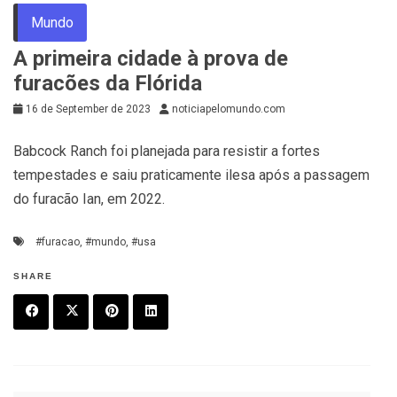
Mundo
A primeira cidade à prova de
furacões da Flórida
16 de September de 2023
noticiapelomundo.com
Babcock Ranch foi planejada para resistir a fortes
tempestades e saiu praticamente ilesa após a passagem
do furacão Ian, em 2022.
#furacao
,
#mundo
,
#usa
SHARE
F
T
P
L
a
w
in
in