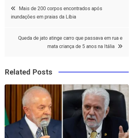
c
it
t
k
Post
Mais de 200 corpos encontrados após
e
t
e
e
inundações em praias da Líbia
navigation
b
e
r
d
o
r
e
in
Queda de jato atinge carro que passava em rua e
o
s
mata criança de 5 anos na Itália
k
t
Related Posts