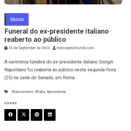
Mundo
Funeral do ex-presidente italiano
reaberto ao público
25 de September de 2023
noticiapelomundo.com
A cerimônia fúnebre do ex-presidente italiano Giorgio
Napolitano foi reaberta ao público nesta segunda-feira
(25) na sede do Senado, em Roma.
#falecimento
,
#Italia
,
#presidente
SHARE
F
T
P
L