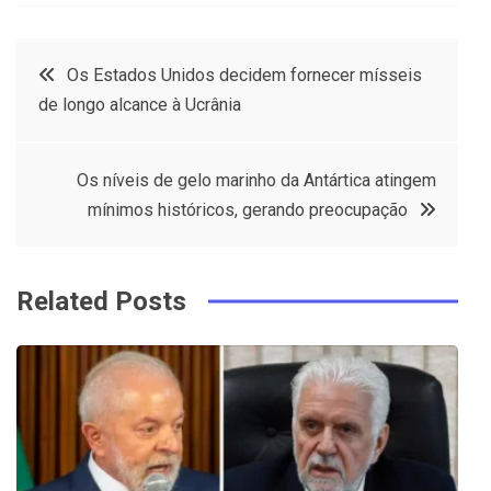
a
w
in
in
c
it
t
k
Post
Os Estados Unidos decidem fornecer mísseis
e
t
e
e
de longo alcance à Ucrânia
navigation
b
e
r
d
o
r
e
in
Os níveis de gelo marinho da Antártica atingem
o
s
mínimos históricos, gerando preocupação
k
t
Related Posts