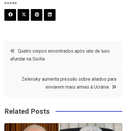
SHARE
F
T
P
L
a
w
in
in
c
it
t
k
Post
Quatro corpos encontrados após iate de luxo
e
t
e
e
afundar na Sicília
navigation
b
e
r
d
o
r
e
in
Zelensky aumenta pressão sobre aliados para
o
s
enviarem mais armas à Ucrânia
k
t
Related Posts