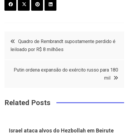
F
T
P
L
a
w
in
in
c
it
t
k
Post
Quadro de Rembrandt supostamente perdido é
e
t
e
e
leiloado por R$ 8 milhões
navigation
b
e
r
d
o
r
e
in
Putin ordena expansão do exército russo para 180
o
s
mil
k
t
Related Posts
Israel ataca alvos do Hezbollah em Beirute