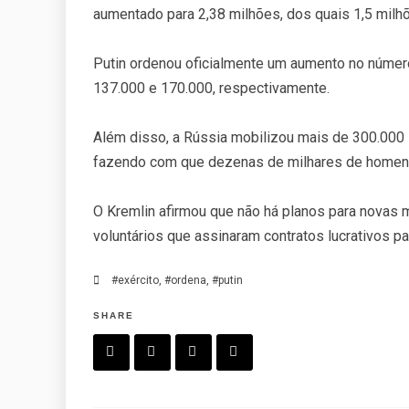
aumentado para 2,38 milhões, dos quais 1,5 milhõ
Putin ordenou oficialmente um aumento no núme
137.000 e 170.000, respectivamente.
Além disso, a Rússia mobilizou mais de 300.000
fazendo com que dezenas de milhares de homens
O Kremlin afirmou que não há planos para novas m
voluntários que assinaram contratos lucrativos par
#exército
,
#ordena
,
#putin
SHARE
F
T
P
L