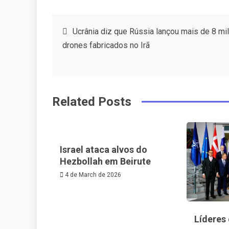
a
w
in
in
c
it
t
k
Post
Ucrânia diz que Rússia lançou mais de 8 mil
e
t
e
e
drones fabricados no Irã
navigation
b
e
r
d
o
r
e
in
o
s
Related Posts
k
t
Israel ataca alvos do
Hezbollah em Beirute
4 de March de 2026
Líderes