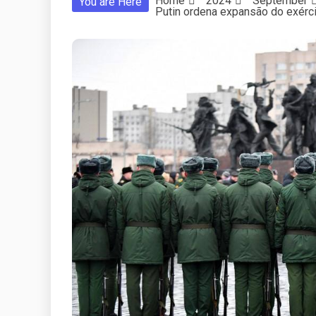
Home
2024
September
You are Here
Putin ordena expansão do exérci