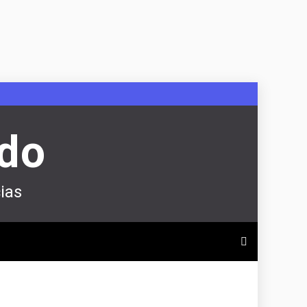
ndo
ias