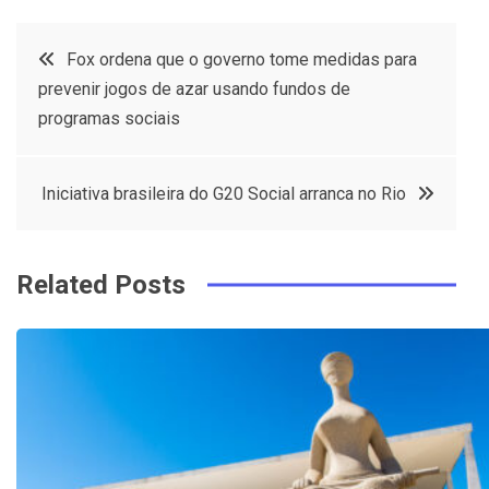
c
it
t
k
Post
Fox ordena que o governo tome medidas para
e
t
e
e
prevenir jogos de azar usando fundos de
navigation
b
e
r
d
programas sociais
o
r
e
in
o
s
Iniciativa brasileira do G20 Social arranca no Rio
k
t
Related Posts