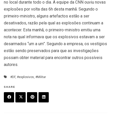
no local durante todo o dia. A equipe da CNN ouviu novas
explosões por volta das 6h desta manhã. Segundo o
primeiro-ministro, alguns artefactos estão a ser
desativados, razão pela qual as explosões continuam a
acontecer. Esta manhã, o primeiro-ministro emitiu uma
nota na qual informava que os explosivos estavam a ser
desarmados “um a um”. Segundo a empresa, os vestígios
estão sendo preservados para que as investigações
possam obter material para encontrar outros possíveis
autores.
#DF
,
#explosivos
,
#Militar
SHARE
F
T
P
L
a
w
in
in