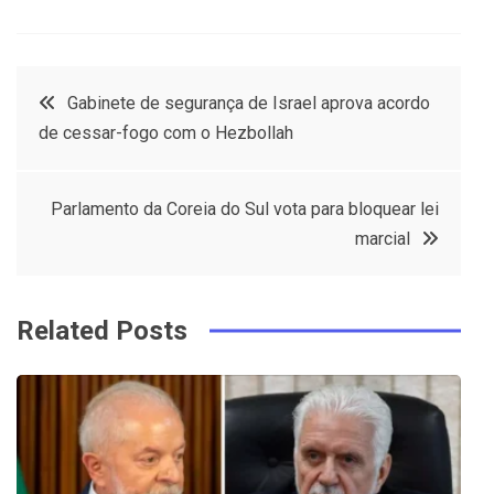
F
T
P
L
a
w
in
in
c
it
t
k
Post
Gabinete de segurança de Israel aprova acordo
e
t
e
e
de cessar-fogo com o Hezbollah
navigation
b
e
r
d
o
r
e
in
Parlamento da Coreia do Sul vota para bloquear lei
o
s
marcial
k
t
Related Posts