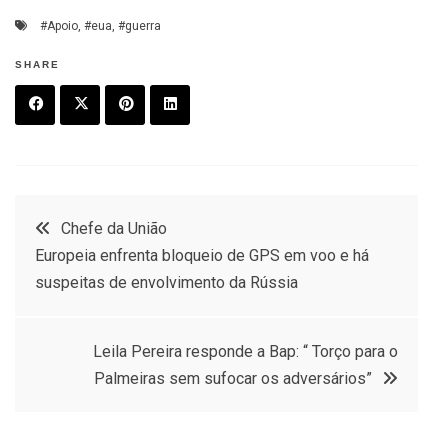
#Apoio
,
#eua
,
#guerra
SHARE
F
T
P
L
a
w
in
in
c
it
t
k
Post
Chefe da União
e
t
e
e
Europeia enfrenta bloqueio de GPS em voo e há
navigation
b
e
r
d
suspeitas de envolvimento da Rússia
o
r
e
in
o
s
Leila Pereira responde a Bap: “ Torço para o
k
t
Palmeiras sem sufocar os adversários”